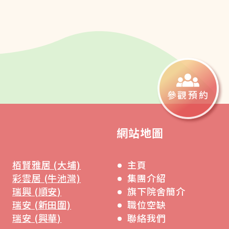
參觀預約
網站地圖
栢賢雅居 (大埔)
主頁
彩雲居 (牛池灣)
集團介紹
瑞興 (順安)
旗下院舍簡介
瑞安 (新田圍)
職位空缺
瑞安 (興華)
聯絡我們