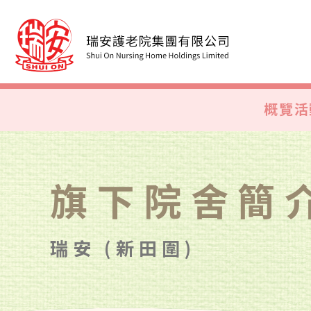
概覽
活
旗下院舍簡
瑞安 (新田圍)