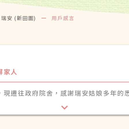
瑞安 (新田圍)
用戶感言
屏家人
，現遷往政府院舍，感謝瑞安姑娘多年的