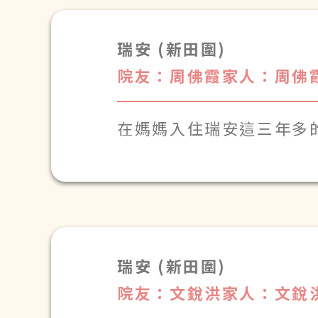
瑞安 (新田圍)
院友：周佛霞
家人：周佛
在媽媽入住瑞安這三年多
瑞安 (新田圍)
院友：文銳洪
家人：文銳