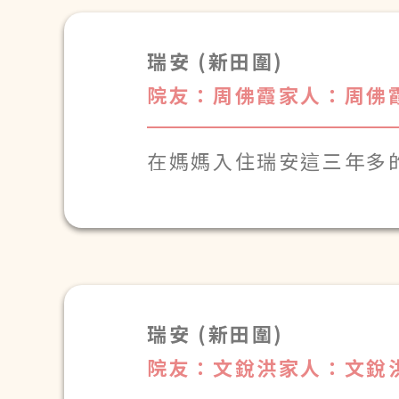
瑞安 (新田圍)
院友：周佛霞
家人：周佛
在媽媽入住瑞安這三年多
瑞安 (新田圍)
院友：文銳洪
家人：文銳