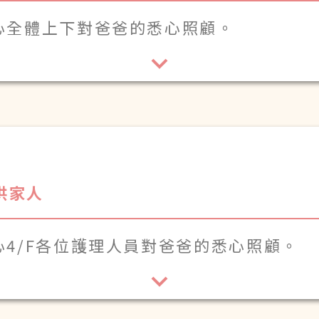
心全體上下對爸爸的悉心照顧。
洪家人
心4/F各位護理人員對爸爸的悉心照顧。