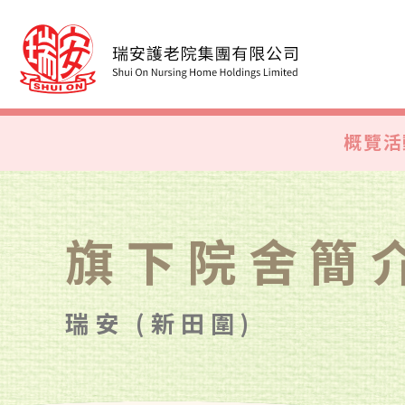
概覽
活
旗下院舍簡
瑞安 (新田圍)