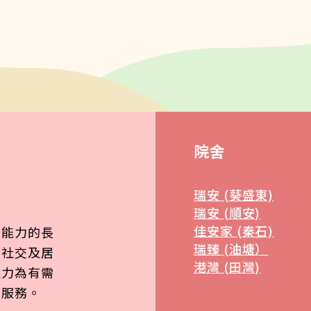
院舍
瑞安 (葵盛東)
瑞安 (順安)
佳安家 (秦石)
顧能力的長
瑞臻 (油塘）
、社交及居
港灣 (田灣)
致力為有需
質服務。