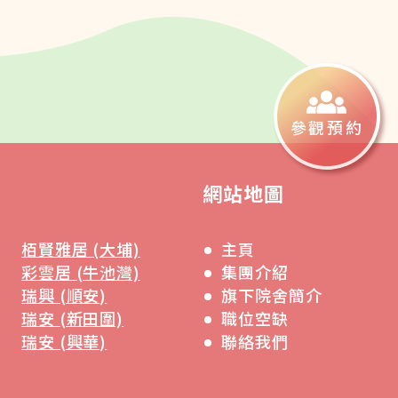
參觀預約
網站地圖
栢賢雅居 (大埔)
主頁
彩雲居 (牛池灣)
集團介紹
瑞興 (順安)
旗下院舍簡介
瑞安 (新田圍)
職位空缺
瑞安 (興華)
聯絡我們