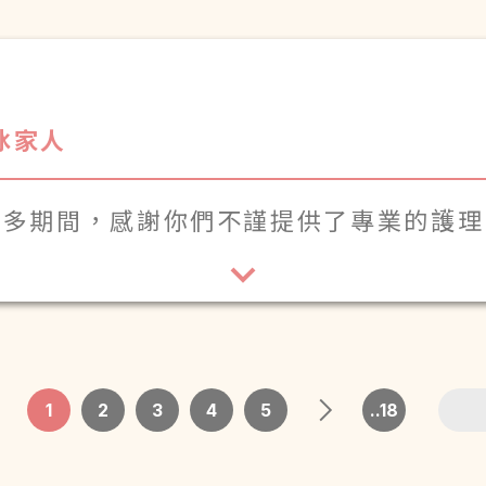
冰家人
年多期間，感謝你們不謹提供了專業的護
舉動讓我們家屬感到非常安心。
1
2
3
4
5
..18