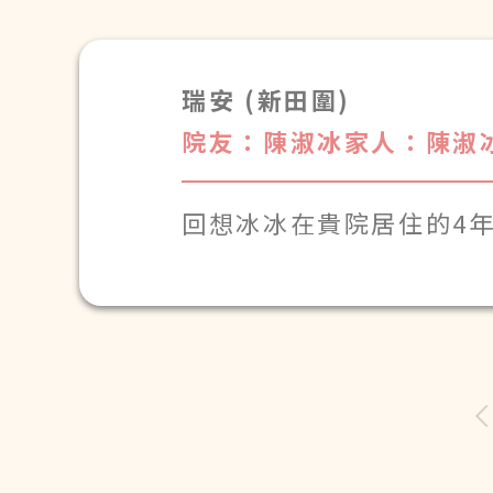
瑞安 (新田圍)
院友：陳淑冰
家人：陳淑
回想冰冰在貴院居住的4
關懷......這些溫暖的