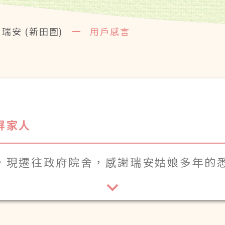
瑞安 (新田圍)
用戶感言
屏家人
，現遷往政府院舍，感謝瑞安姑娘多年的