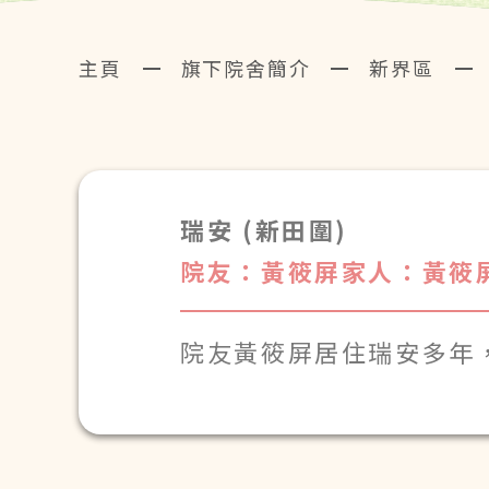
主頁
旗下院舍簡介
新界區
瑞安 (新田圍)
院友：黃筱屏
家人：黃筱
院友黃筱屏居住瑞安多年