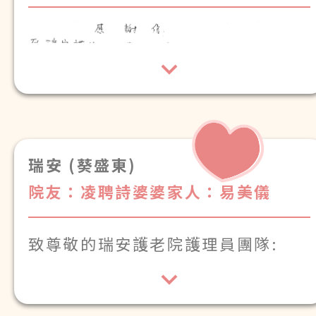
瑞安 (葵盛東)
院友：凌聘詩婆婆
家人：易美儀
致尊敬的瑞安護老院護理員團隊: