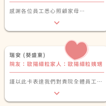
感謝各位員工悉心照顧家母
瑞安 (葵盛東)
院友：歐陽細粒
家人：歐陽細粒姨甥
謹以此卡表達我們對貴院全體員工最
深切的感謝