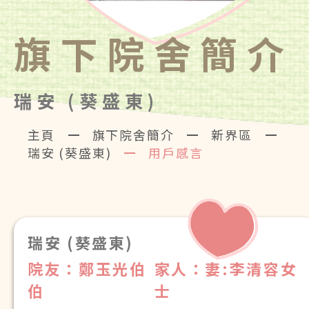
旗下院舍簡介
瑞安 (葵盛東)
主頁
旗下院舍簡介
新界區
瑞安 (葵盛東)
用戶感言
瑞安 (葵盛東)
院友：鄭玉光伯
家人：妻:李清容女
伯
士