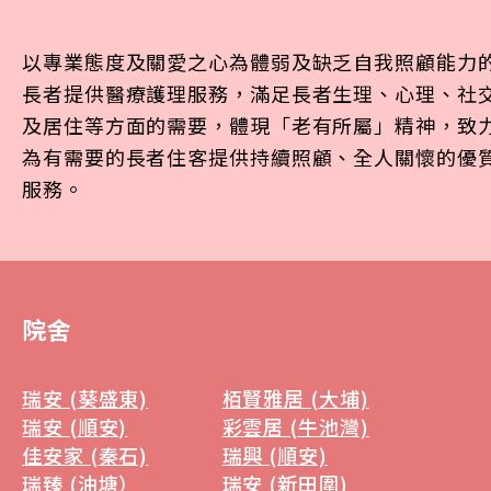
以專業態度及關愛之心為體弱及缺乏自我照顧能力
長者提供醫療護理服務，滿足長者生理、心理、社
及居住等方面的需要，體現「老有所屬」精神，致
為有需要的長者住客提供持續照顧、全人關懷的優
服務。
院舍
瑞安 (葵盛東)
栢賢雅居 (大埔)
瑞安 (順安)
彩雲居 (牛池灣)
佳安家 (秦石)
瑞興 (順安)
瑞臻 (油塘）
瑞安 (新田圍)