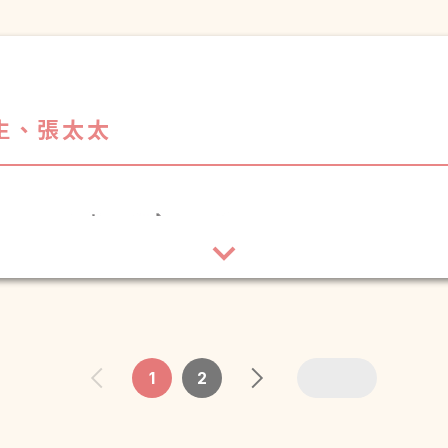
生、張太太
1
2