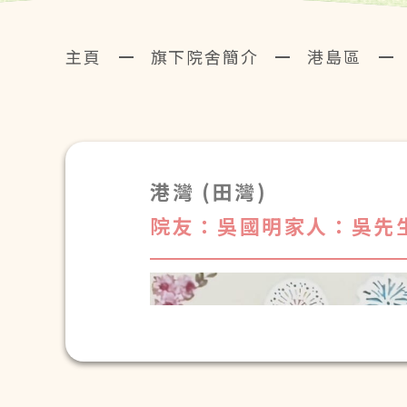
主頁
旗下院舍簡介
港島區
港灣 (田灣)
院友：吳國明
家人：吳先