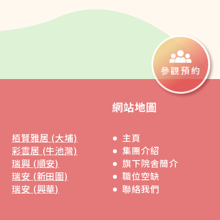
限耐心、包容
與關愛。
令品霞很快適
參觀預約
應院舍生活，
她還多次稱諧
網站地圖
環境整潔乾
淨。
栢賢雅居 (大埔)
主頁
彩雲居 (牛池灣)
集團介紹
祝大家身體健
瑞興 (順安)
旗下院舍簡介
瑞安 (新田圍)
職位空缺
康，
瑞安 (興華)
聯絡我們
工作順利