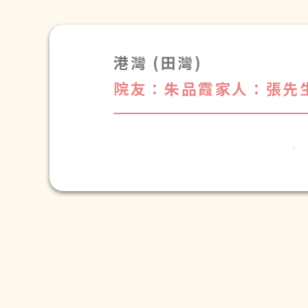
港灣 (田灣)
院友：朱品霞
家人：張先
港灣安老院
仝人中秋節
快樂！
黎淑儀院友
送上