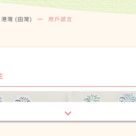
港灣 (田灣)
用戶感言
生