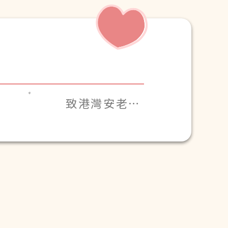
致港灣安老院
院長及全體工
作人員：
衷心感謝您們
對品霞的悉心
照顧，表現無