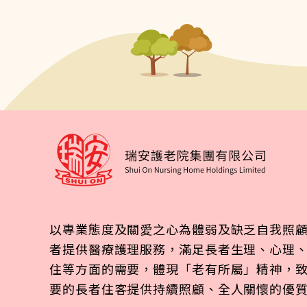
以專業態度及關愛之心為體弱及缺乏自我照
致 港灣安老院-各護理人
者提供醫療護理服務，滿足長者生理、心理
住等方面的需要，體現「老有所屬」精神，
謝謝您們於疫情嚴峻期間
要的長者住客提供持續照顧、全人關懷的優
依然謹守剛(崗)位照顧長