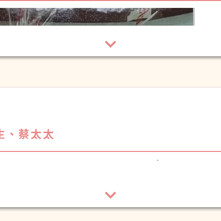
的照顧及關心。
、各職員及護理姑娘：
康！
生、蔡太太