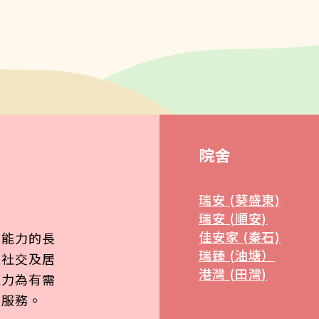
院舍
瑞安 (葵盛東)
瑞安 (順安)
佳安家 (秦石)
顧能力的長
員/職員
瑞臻 (油塘）
、社交及居
港灣 (田灣)
致力為有需
質服務。
者