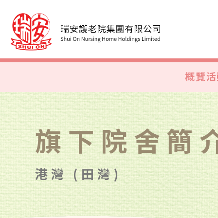
概覽
活
旗下院舍簡
港灣 (田灣)