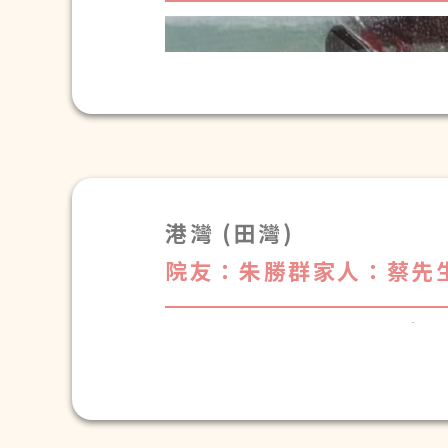
感謝你們對爸爸(吳國明)
致港灣護理安老院：院長
祝你們新年快樂，身體健
小小心意，請品嚐。
港灣 (田灣)
院友：朱勝群
家人：蔡先
吳國明家人送上^_^