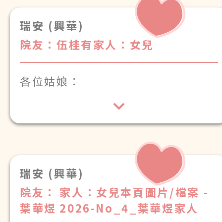
瑞安 (興華)
院友：伍桂有
家人：女兒
各位姑娘：
多謝多年一直照顧伍桂有，衷心感
謝！
瑞安 (興華)
院友：
家人：女兒本頁圖片/檔案 -
葉華煜
2026-No_4_葉華煜家人