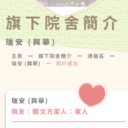
旗下院舍簡介
瑞安 (興華)
主頁
旗下院舍簡介
港島區
瑞安 (興華)
用戶感言
瑞安 (興華)
院友：關文方
家人：家人