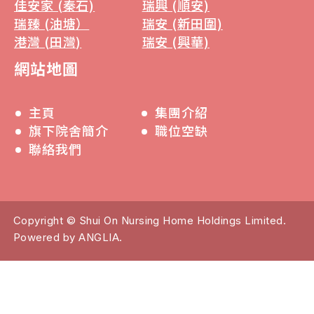
佳安家 (秦石)
瑞興 (順安)
瑞臻 (油塘）
瑞安 (新田圍)
港灣 (田灣)
瑞安 (興華)
網站地圖
主頁
集團介紹
旗下院舍簡介
職位空缺
聯絡我們
Copyright © Shui On Nursing Home Holdings Limited.
Powered by
ANGLIA
.