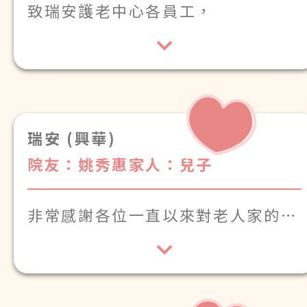
致瑞安護老中心各員工，
感謝你們的悉心照顧，祝大家身體健
康。
瑞安 (興華)
院友：姚秀惠
家人：兒子
非常感謝各位一直以來對老人家的悉
心照顧，耐心關懷。
你們用心盡責，溫柔體貼，讓長者住
得安心舒心，我們家屬十分放心。
由衷感謝大家的辛勤付出。