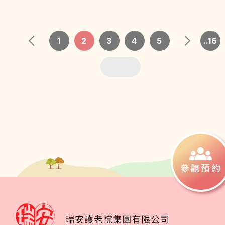
週到舒適環境生活。多謝、感激。
1
2
3
4
5
..16
參觀預約