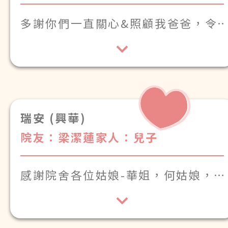
多謝你們一直關心&照顧我爸爸，令
佢每日都開心快樂！
感激你們的努力付出，期望以後都可
以保持這份
照顧，令我爸爸開心過每
一天！
瑞安 (興華)
院友：梁潔蓮
家人：兒子
感謝院舍各位姑娘-華姐，何姑娘，
翠姑娘，嚴姑娘，金姑娘及各位姑
娘，無言感激，令到母親有一個照顧