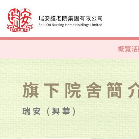
概覽
活
旗下院舍簡
瑞安 (興華)