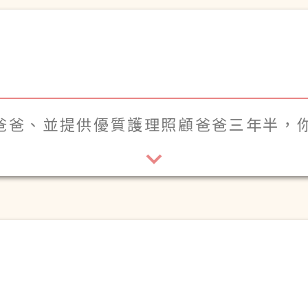
多少淚這首歌
旋律
爸爸、並提供優質護理照顧爸爸三年半，
，家人也能安心地交託爸爸在瑞安護老院