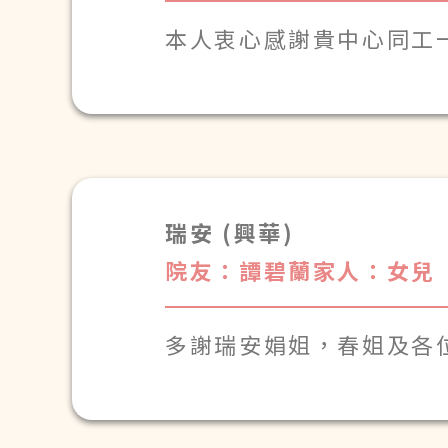
本人衷心感謝貴中心同工
回望過去家母入住近兩年
心，亦為貴中心増添工作
特此感謝翠姑娘的悉心照
定，讓我們由衷安心與感
人得以安心。
瑞安 (興華)
院友：譚碧蘭
家人：女兒
多謝瑞安娟姐，春姐及各
感激照顧譚碧蘭女士，祀