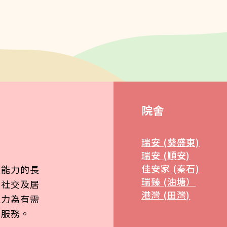
院舍
瑞安 (葵盛東)
瑞安 (順安)
佳安家 (秦石)
顧能力的長
瑞臻 (油塘）
、社交及居
港灣 (田灣)
致力為有需
質服務。