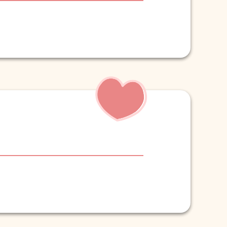
醫及多次入院，既令家人憂
情緒，使她由不安走向穩
同工周全照顧與配合，讓家