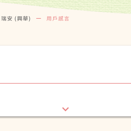
瑞安 (興華)
用戶感言
顧