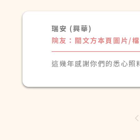
瑞安 (興華)
院友：關文方本頁圖片/檔案 
這幾年感謝你們的悉心照