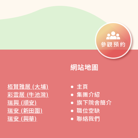
參觀預約
網站地圖
栢賢雅居 (大埔)
主頁
彩雲居 (牛池灣)
集團介紹
瑞興 (順安)
旗下院舍簡介
瑞安 (新田圍)
職位空缺
瑞安 (興華)
聯絡我們