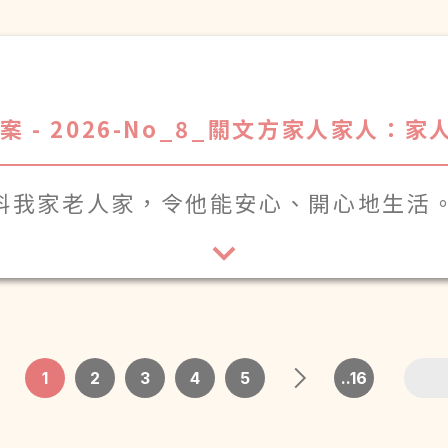
- 2026-No_8_關文方家人
家人：家
料我家老
人家，令他能安心、開心地生
活
1
2
3
4
5
..16