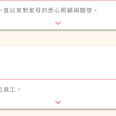
一直以來對家母的悉心照顧與關懷。
，由初期未能適應而且身體反覆，屢需就
。幸得各位以專業與愛心守護她的起居與
顧與陪伴，以及華姐、金姑娘、春姑娘等
動。
位員工，
祝大家身體健康。