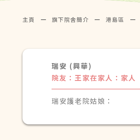
主頁
旗下院舍簡介
港島區
瑞安 (興華)
院友：王家在
家人：家人
瑞安護老院姑娘：
欣賞妳對長者的關愛和照
謝謝妳過去對爸爸的照顧