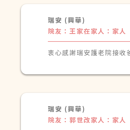
因爸爸很喜歡哼多少柔情
瑞安 (興華)
我們也希望通過這首曲的
院友：王家在
家人：家人
把祝福送給妳
衷心感謝瑞安護老院接收
爸能平安喜樂地渡過晚年
瑞安 (興華)
院友：郭世改
家人：家人