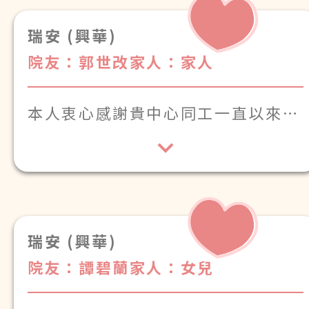
在瑞安護老院。
瑞安 (興華)
院友：郭世改
家人：家人
本人衷心感謝貴中心同工一直以來對
家母的悉心照顧與關懷。
回望過去家母入住近兩年，由初期未
能適應而且身體反覆，屢需就醫及多
特此感謝翠姑娘的悉心照顧與陪伴，
次入院，既令家人憂心，亦為貴中心
以及華姐、金姑娘、春姑娘等同工周
増添工作。幸得各位以專業與愛心守
全照顧與配合，讓家人得以安心。
瑞安 (興華)
護她的起居與情緒，使她由不安走向
院友：譚碧蘭
家人：女兒
穩定，讓我們由衷安心與感動。