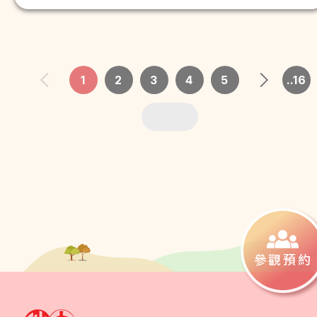
1
2
3
4
5
..16
參觀預約