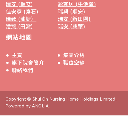
瑞安 (順安)
彩雲居 (牛池灣)
佳安家 (秦石)
瑞興 (順安)
瑞臻 (油塘）
瑞安 (新田圍)
港灣 (田灣)
瑞安 (興華)
網站地圖
主頁
集團介紹
旗下院舍簡介
職位空缺
聯絡我們
Copyright © Shui On Nursing Home Holdings Limited.
Powered by
ANGLIA
.