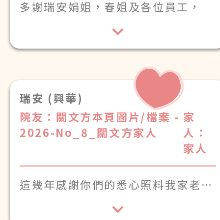
多謝瑞安娟姐，春姐及各位員工，
感激照顧譚碧蘭女士，祀祝大家身體
健康。
瑞安 (興華)
院友：關文方本頁圖片/檔案 -
家
2026-No_8_關文方家人
人：
家人
這幾年感謝你們的悉心照料我家老
人
家，令他能安心、開心地生
活。