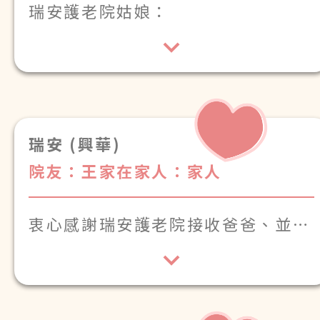
瑞安護老院姑娘：
欣賞妳對長者的關愛和照顧
謝謝妳過去對爸爸的照顧
因爸爸很喜歡哼多少柔情多少淚這首
瑞安 (興華)
歌
我們也希望通過這首曲的旋律
院友：王家在
家人：家人
把祝福送給妳
衷心感謝瑞安護老院接收爸爸、並提
供優質護理照顧爸爸三年半，你們有
經驗、有愛心，讓爸爸能平安喜樂地
渡過晚年，家人也能安心地交託爸爸