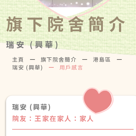
旗下院舍簡介
瑞安 (興華)
主頁
旗下院舍簡介
港島區
瑞安 (興華)
用戶感言
瑞安 (興華)
院友：王家在
家人：家人