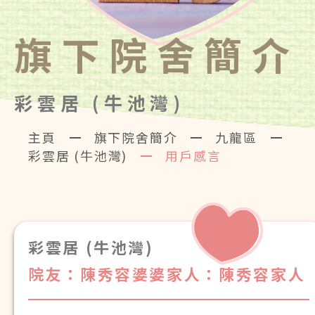
旗下院舍簡介
彩雲居 (牛池灣)
主頁
旗下院舍簡介
九龍區
彩雲居 (牛池灣)
用戶感言
彩雲居 (牛池灣)
院友：陳秀容婆婆
家人：陳秀容家人