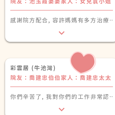
院友：池玉霞婆婆
家人：女兒袁小姐
感謝院方配合, 容許媽媽有多方治療
及體貼明白
彩雲居 (牛池灣)
院友：喬建忠伯伯
家人：喬建忠太太
你們辛苦了, 我對你們的工作非常認
可, 你們待長者就像待自家人一樣。