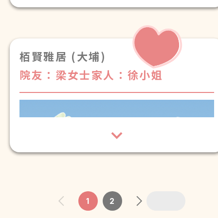
栢賢雅居 (大埔)
院友：梁女士
家人：徐小姐
1
2