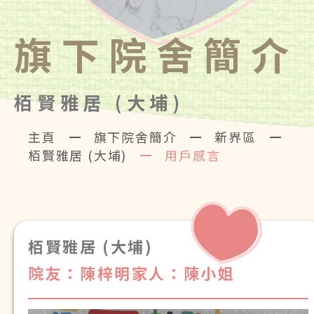
旗下院舍簡介
栢賢雅居 (大埔)
主頁
旗下院舍簡介
新界區
栢賢雅居 (大埔)
用戶感言
栢賢雅居 (大埔)
院友：陳梓明
家人：陳小姐