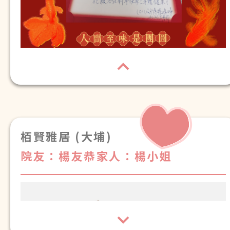
栢賢雅居 (大埔)
院友：楊友恭
家人：楊小姐