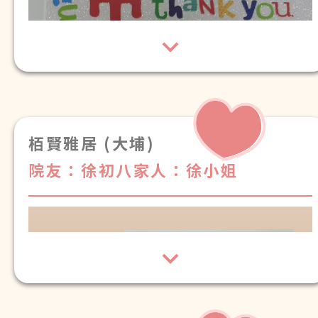
栢賢雅居 (大埔)
院友：徐初八
家人：徐小姐