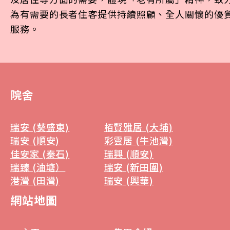
為有需要的長者住客提供持續照顧、全人關懷的優
服務。
院舍
瑞安 (葵盛東)
栢賢雅居 (大埔)
瑞安 (順安)
彩雲居 (牛池灣)
佳安家 (秦石)
瑞興 (順安)
瑞臻 (油塘）
瑞安 (新田圍)
港灣 (田灣)
瑞安 (興華)
網站地圖