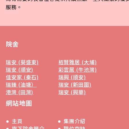
服務。
院舍
瑞安 (葵盛東)
栢賢雅居 (大埔)
瑞安 (順安)
彩雲居 (牛池灣)
佳安家 (秦石)
瑞興 (順安)
瑞臻 (油塘）
瑞安 (新田圍)
港灣 (田灣)
瑞安 (興華)
網站地圖
主頁
集團介紹
旗下院舍簡介
職位空缺