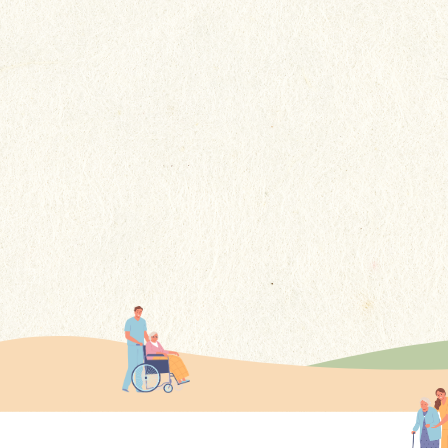
回想冰冰在貴院居住的4年多期
間，感謝你們不謹提供了專業的
護理，更給予了她如家人般的關
更多
懷......這些溫暖的舉動讓我們家屬
感到非常安心。
更多感言