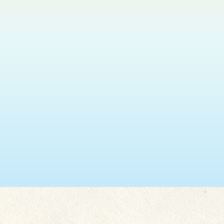
瑞安 (葵盛東)
2026.08.11
神光悅韻福音粵曲獻唱
更多