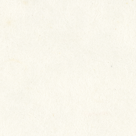
我們致力照顧長者所需，以真誠
態度，將心比心地對待長者，希
每一位都生活得快樂，讓長者開
家人放心。
院友：陳淑冰
家人：陳淑冰家人
院舍：瑞安 (新田圍)