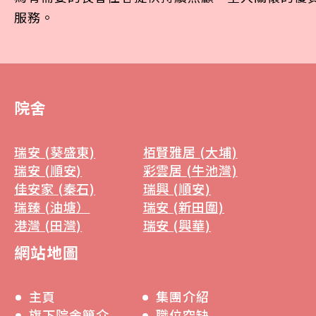
服務。
院舍
瑞安 (葵盛東)
栢賢雅居 (大埔)
瑞安 (順安)
彩雲居 (牛池灣)
佳安家 (秦石)
瑞興 (順安)
瑞臻 (油塘）
瑞安 (新田圍)
港灣 (田灣)
瑞安 (興華)
網站地圖
主頁
集團介紹
旗下院舍簡介
職位空缺