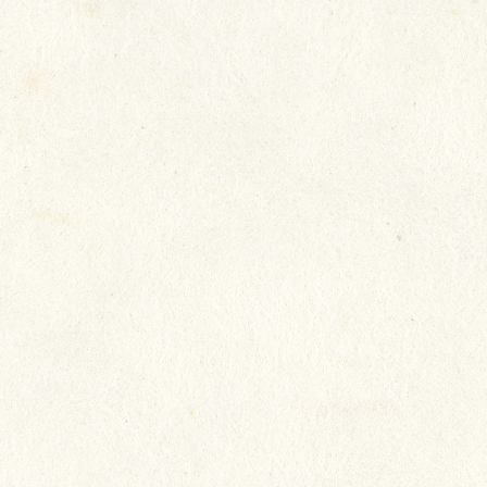
我們致力照顧長者所需，以真誠
態度，將心比心地對待長者，希
每一位都生活得快樂，讓長者開
家人放心。
院友：陳淑冰
家人：陳淑冰家人
院舍：瑞安 (新田圍)