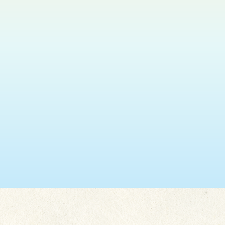
瑞安 (葵盛東)
2026.08.11
神光悅韻福音粵曲獻唱
更多