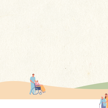
回想冰冰在貴院居住的4年多期
間，感謝你們不謹提供了專業的
護理，更給予了她如家人般的關
更多
懷......這些溫暖的舉動讓我們家屬
感到非常安心。
更多感言