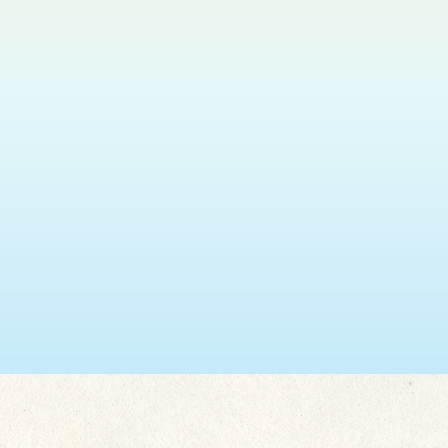
瑞安 (葵盛東)
2026.08.11
神光悅韻福音粵曲獻唱
更多