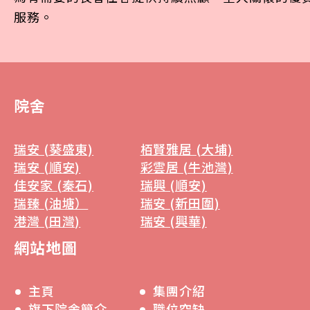
服務。
院舍
瑞安 (葵盛東)
栢賢雅居 (大埔)
瑞安 (順安)
彩雲居 (牛池灣)
佳安家 (秦石)
瑞興 (順安)
瑞臻 (油塘）
瑞安 (新田圍)
港灣 (田灣)
瑞安 (興華)
網站地圖
主頁
集團介紹
旗下院舍簡介
職位空缺