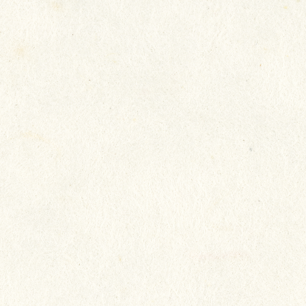
我們致力照顧長者所需，以真誠
態度，將心比心地對待長者，希
每一位都生活得快樂，讓長者開
家人放心。
院友：陳淑冰
家人：陳淑冰家人
院舍：瑞安 (新田圍)