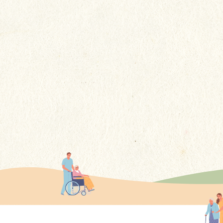
回想冰冰在貴院居住的4年多期
間，感謝你們不謹提供了專業的
護理，更給予了她如家人般的關
更多
懷......這些溫暖的舉動讓我們家屬
感到非常安心。
更多感言