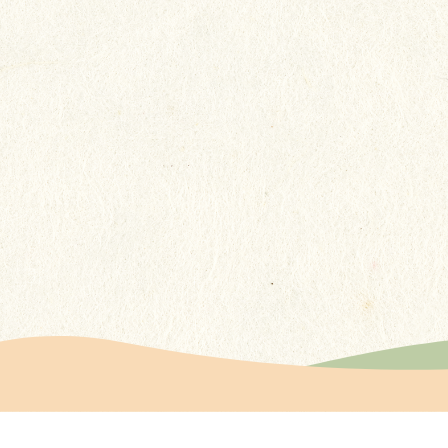
回想冰冰在貴院居住的4年多期
間，感謝你們不謹提供了專業的
護理，更給予了她如家人般的關
更多
懷......這些溫暖的舉動讓我們家屬
感到非常安心。
更多感言