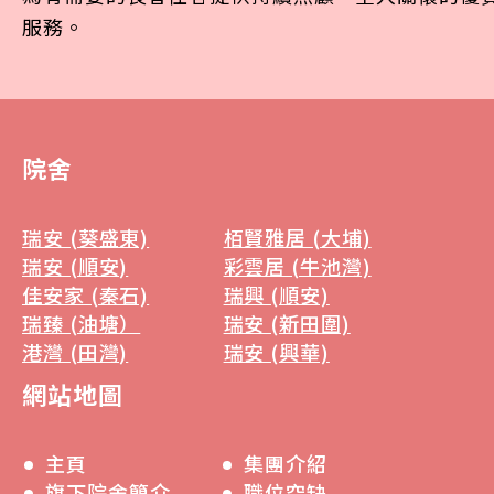
服務。
院舍
瑞安 (葵盛東)
栢賢雅居 (大埔)
瑞安 (順安)
彩雲居 (牛池灣)
佳安家 (秦石)
瑞興 (順安)
瑞臻 (油塘）
瑞安 (新田圍)
港灣 (田灣)
瑞安 (興華)
網站地圖
主頁
集團介紹
旗下院舍簡介
職位空缺