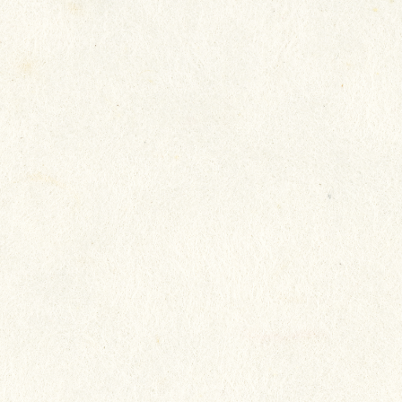
我們致力照顧長者所需，以真誠
態度，將心比心地對待長者，希
每一位都生活得快樂，讓長者開
家人放心。
院友：陳淑冰
家人：陳淑冰家人
院舍：瑞安 (新田圍)