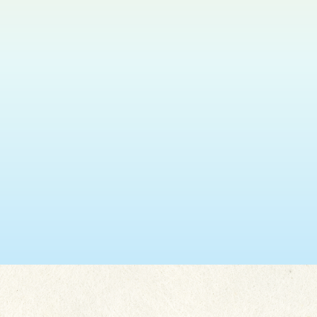
瑞安 (葵盛東)
2026.08.11
神光悅韻福音粵曲獻唱
更多