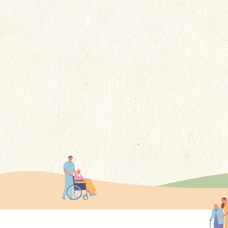
回想冰冰在貴院居住的4年多期
間，感謝你們不謹提供了專業的
護理，更給予了她如家人般的關
更多
懷......這些溫暖的舉動讓我們家屬
感到非常安心。
更多感言