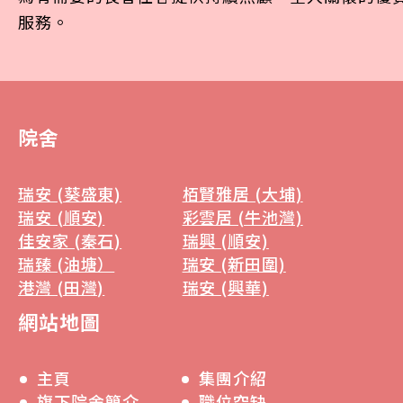
服務。
院舍
瑞安 (葵盛東)
栢賢雅居 (大埔)
瑞安 (順安)
彩雲居 (牛池灣)
佳安家 (秦石)
瑞興 (順安)
瑞臻 (油塘）
瑞安 (新田圍)
港灣 (田灣)
瑞安 (興華)
網站地圖
主頁
集團介紹
旗下院舍簡介
職位空缺