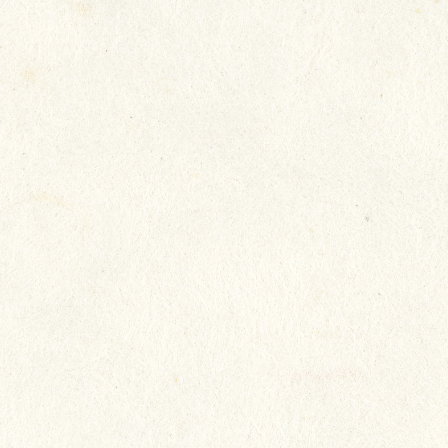
我們致力照顧長者所需，以真誠
態度，將心比心地對待長者，希
每一位都生活得快樂，讓長者開
家人放心。
院友：陳淑冰
家人：陳淑冰家人
院舍：瑞安 (新田圍)