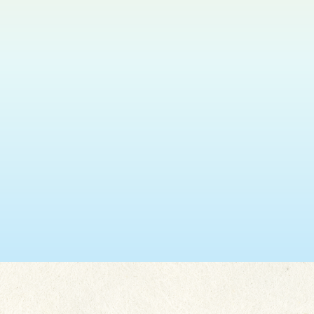
瑞安 (葵盛東)
2026.08.11
神光悅韻福音粵曲獻唱
更多