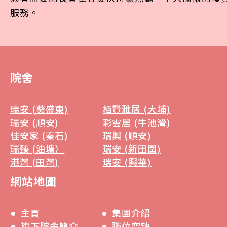
服務。
院舍
瑞安 (葵盛東)
栢賢雅居 (大埔)
瑞安 (順安)
彩雲居 (牛池灣)
佳安家 (秦石)
瑞興 (順安)
瑞臻 (油塘）
瑞安 (新田圍)
港灣 (田灣)
瑞安 (興華)
網站地圖
主頁
集團介紹
旗下院舍簡介
職位空缺