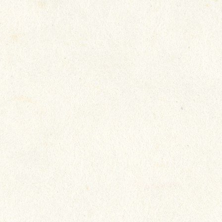
我們致力照顧長者所需，以真誠
態度，將心比心地對待長者，希
每一位都生活得快樂，讓長者開
家人放心。
院友：陳淑冰
家人：陳淑冰家人
院舍：瑞安 (新田圍)