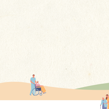
回想冰冰在貴院居住的4年多期
間，感謝你們不謹提供了專業的
護理，更給予了她如家人般的關
更多
懷......這些溫暖的舉動讓我們家屬
感到非常安心。
更多感言