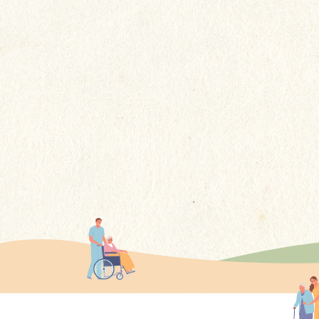
回想冰冰在貴院居住的4年多期
間，感謝你們不謹提供了專業的
護理，更給予了她如家人般的關
更多
懷......這些溫暖的舉動讓我們家屬
感到非常安心。
更多感言