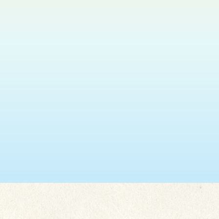
瑞安 (葵盛東)
2026.08.11
神光悅韻福音粵曲獻唱
更多