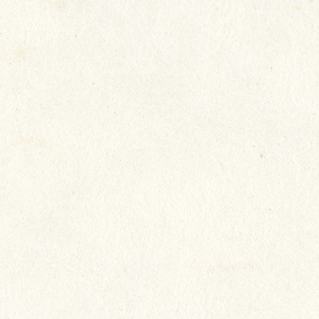
我們致力照顧長者所需，以真誠
態度，將心比心地對待長者，希
每一位都生活得快樂，讓長者開
家人放心。
院友：陳淑冰
家人：陳淑冰家人
院舍：瑞安 (新田圍)