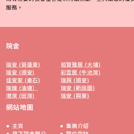
服務。
院舍
瑞安 (葵盛東)
栢賢雅居 (大埔)
瑞安 (順安)
彩雲居 (牛池灣)
佳安家 (秦石)
瑞興 (順安)
瑞臻 (油塘）
瑞安 (新田圍)
港灣 (田灣)
瑞安 (興華)
網站地圖
主頁
集團介紹
旗下院舍簡介
職位空缺