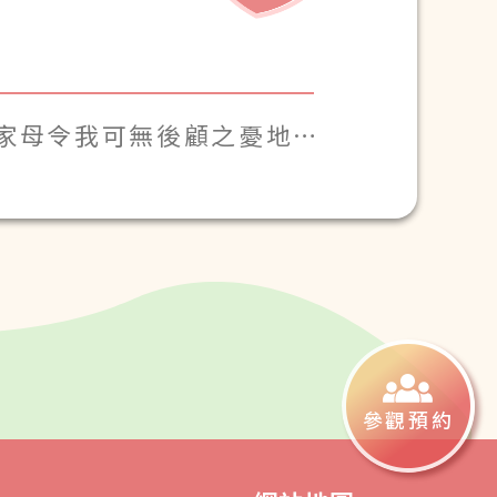
家母令我可無後顧之憂地
參觀預約