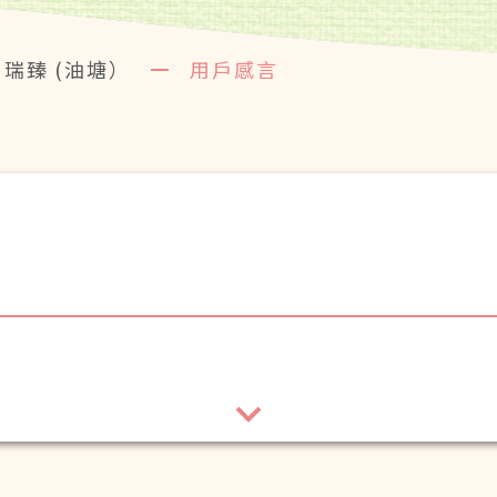
瑞臻 (油塘）
用戶感言
及護士們對張錦華過去2年多來的照顧!