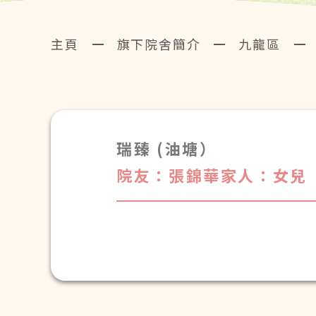
主頁
旗下院舍簡介
九龍區
瑞臻 (油塘）
院友：張錦華
家人：女兒
多謝何社工及其他保健員