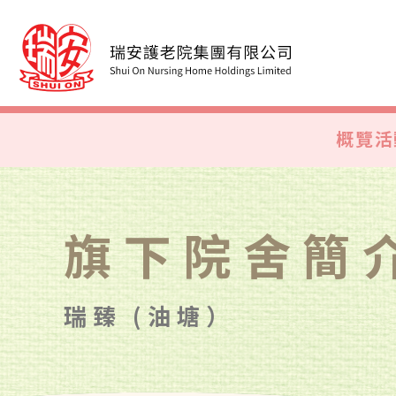
概覽
活
旗下院舍簡
瑞臻 (油塘）