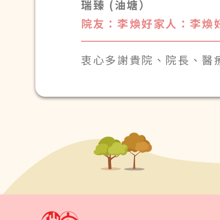
瑞臻 (油塘）
院友：李煥好
家人：李煥
衷心多謝貴院、院長、醫
去工作,去照顧老爸.並祝各