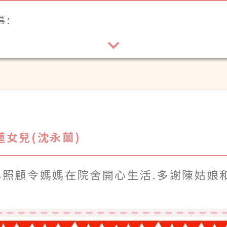
:
衷心感謝你們對媽媽的悉心照顧和關懷.
!
蓮女兒(沈永蘭)
照顧令媽媽在院舍開心生活.多謝陳姑娘和