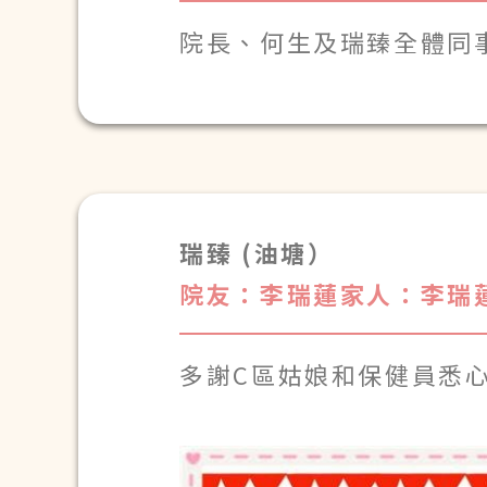
院長、何生及瑞臻全體同事
媽媽入住院舍剛剛一年
,
祝你們身體健康,工作愉快
瑞臻 (油塘）
B15新嬌家人敬上
院友：李瑞蓮
家人：李瑞
多謝C區姑娘和保健員悉心