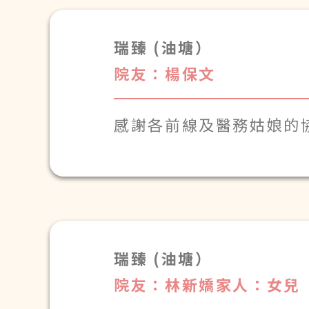
張錦華
家人上
瑞臻 (油塘）
院友：楊保文
感謝各前線及醫務姑
娘的
瑞臻 (油塘）
院友：林新嬌
家人：女兒