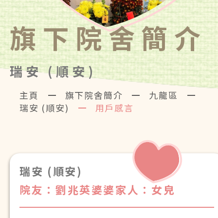
旗下院舍簡介
瑞安 (順安)
主頁
旗下院舍簡介
九龍區
瑞安 (順安)
用戶感言
瑞安 (順安)
院友：劉兆英婆婆
家人：女皃