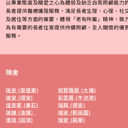
以專業態度及關愛之心為體弱及缺乏自我照顧能力
長者提供醫療護理服務，滿足長者生理、心理、社
及居住等方面的需要，體現「老有所屬」精神，致
為有需要的長者住客提供持續照顧、全人關懷的優
服務。
院舍
瑞安 (葵盛東)
栢賢雅居 (大埔)
瑞安 (順安)
彩雲居 (牛池灣)
佳安家 (秦石)
瑞興 (順安)
瑞臻 (油塘）
瑞安 (新田圍)
港灣 (田灣)
瑞安 (興華)